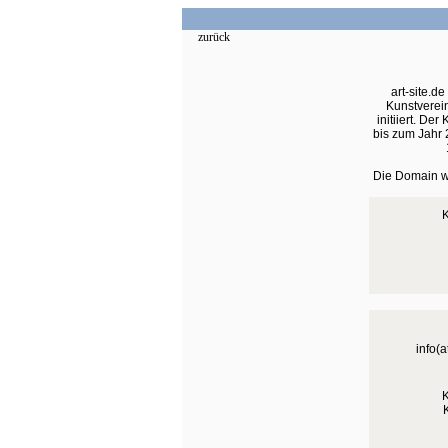
zurück
art-site.d
Kunstverei
initiiert. Der
bis zum Jahr 2
Die Domain wi
K
info(a
K
K